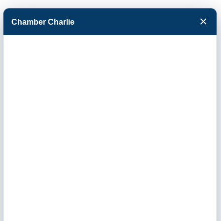
×
Chamber Charlie
Facebook
Twitter
Menu
Banks/Financial
Institutions