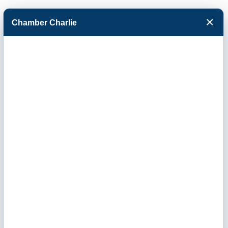
×
Chamber Charlie
Facebook
Twitter
Menu
Commerce Bank