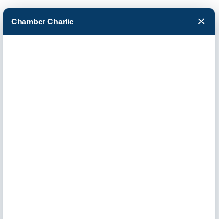
×
Chamber Charlie
Facebook
Twitter
Menu
Tatro Plumbing
Co., Inc