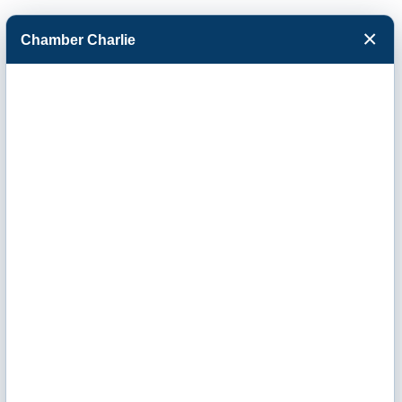
×
Chamber Charlie
Facebook
Twitter
Menu
P. B. Hoidale Co,
Inc.