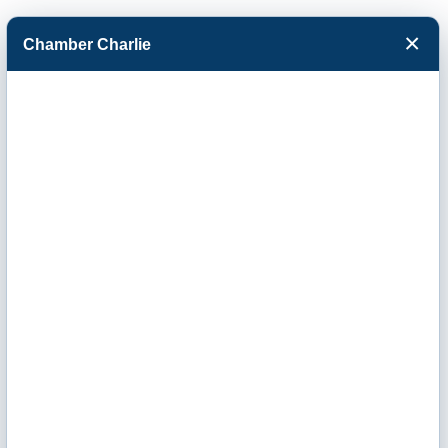
×
Chamber Charlie
Facebook
Twitter
Menu
Julie Marcellus-
AFLAC