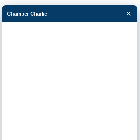
×
Chamber Charlie
Facebook
Twitter
Menu
Garden City
Plaza, LLC