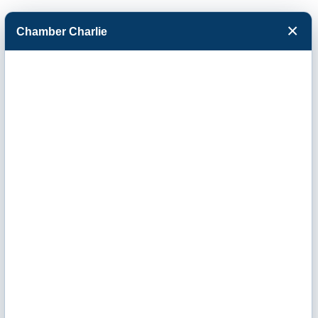
×
Chamber Charlie
Facebook
Twitter
Menu
Dillons Garden
City