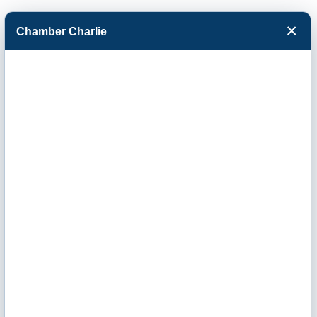
×
Chamber Charlie
Facebook
Twitter
Menu
Diamond Roofing