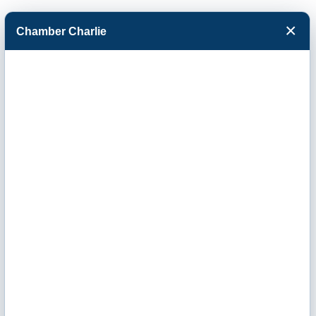
×
Chamber Charlie
Facebook
Twitter
Menu
Baker Boot
Company